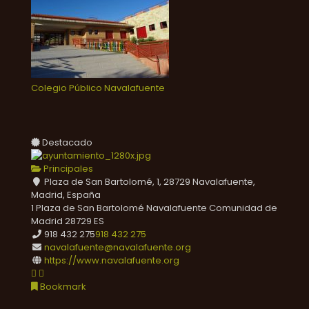
Colegio Público Navalafuente
Destacado
Principales
Plaza de San Bartolomé, 1, 28729 Navalafuente,
Madrid, España
1 Plaza de San Bartolomé
Navalafuente
Comunidad de
Madrid
28729
ES
918 432 275
918 432 275
navalafuente@navalafuente.org
https://www.navalafuente.org
Bookmark