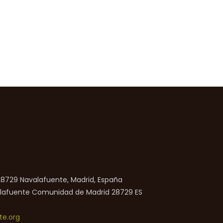
 28729 Navalafuente, Madrid, España
lafuente
Comunidad de Madrid
28729
ES
e.org