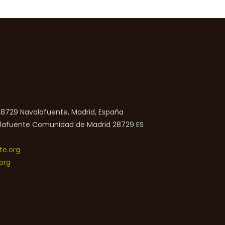
 28729 Navalafuente, Madrid, España
lafuente
Comunidad de Madrid
28729
ES
e.org
org