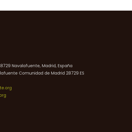
 28729 Navalafuente, Madrid, España
lafuente
Comunidad de Madrid
28729
ES
e.org
org