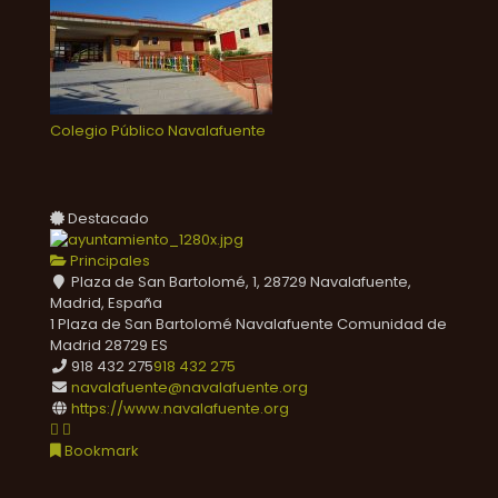
Colegio Público Navalafuente
Destacado
Principales
Plaza de San Bartolomé, 1, 28729 Navalafuente,
Madrid, España
1 Plaza de San Bartolomé
Navalafuente
Comunidad de
Madrid
28729
ES
918 432 275
918 432 275
navalafuente@navalafuente.org
https://www.navalafuente.org
Bookmark