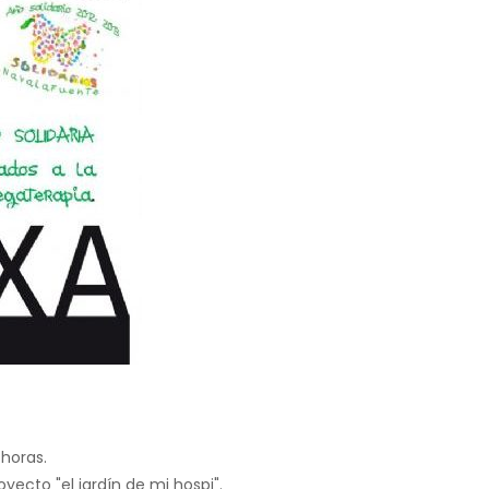
 horas.
yecto "el jardín de mi hospi".