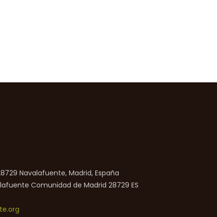
 28729 Navalafuente, Madrid, España
lafuente
Comunidad de Madrid
28729
ES
e.org