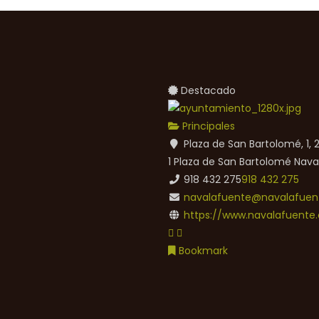
Destacado
Principales
Plaza de San Bartolomé, 1,
1 Plaza de San Bartolomé
Nava
918 432 275
918 432 275
navalafuente@navalafuent
https://www.navalafuente.
Bookmark