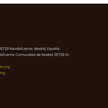
 28729 Navalafuente, Madrid, España
lafuente
Comunidad de Madrid
28729
ES
e.org
org