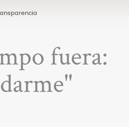
Transparencia
empo fuera:
idarme"