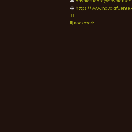
navalafuente@navalafuent
https://www.navalafuente.
Bookmark