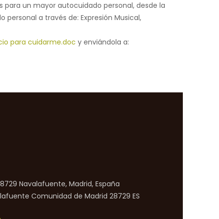
ades para un mayor autocuidado personal, desde la
o personal a través de: Expresión Musical,
cio para cuidarme.doc
y enviándola a:
 28729 Navalafuente, Madrid, España
lafuente
Comunidad de Madrid
28729
ES