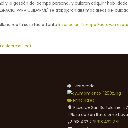
al y la gestión del tiempo personal, y quieran adquirir habilid
 ESPACIO PARA CUIDARME" se trabajarán distintas áreas del cuidad
rellenando la solicitud adjunta
Inscripcion Tiempo Fuera-un espa
ra cuidarme-.pdf
Destacado
Principales
Plaza de San Bartolomé, 1,
1 Plaza de San Bartolomé
Nava
918 432 275
918 432 275