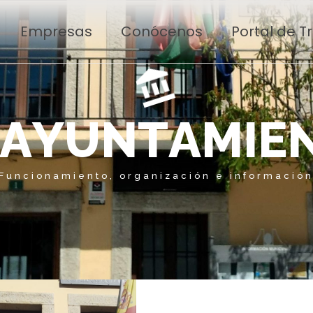
Empresas
Conócenos
Portal de 
A
Y
U
N
T
A
M
I
E
Funcionamiento, organización e informació