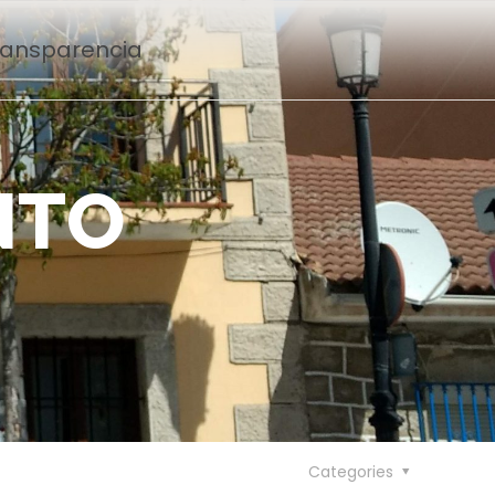
Transparencia
N
T
O
n
Categories