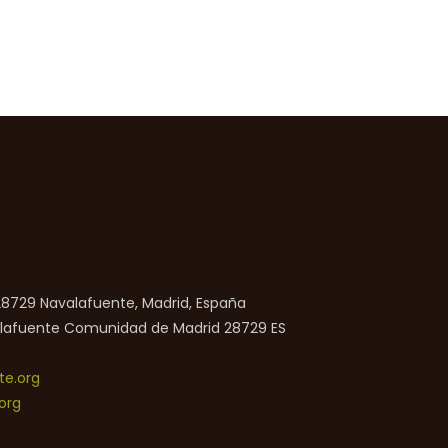
 28729 Navalafuente, Madrid, España
lafuente
Comunidad de Madrid
28729
ES
e.org
org