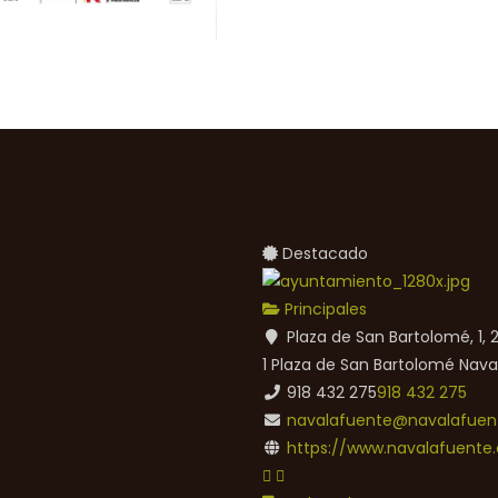
Destacado
Principales
Plaza de San Bartolomé, 1,
1 Plaza de San Bartolomé
Nava
918 432 275
918 432 275
navalafuente@navalafuent
https://www.navalafuente.