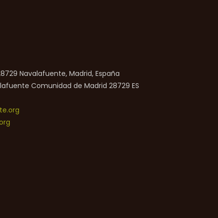
 28729 Navalafuente, Madrid, España
lafuente
Comunidad de Madrid
28729
ES
e.org
org