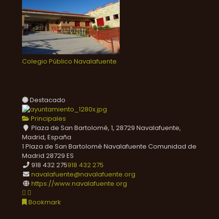
Colegio Público Navalafuente
Destacado
Principales
Plaza de San Bartolomé, 1, 28729 Navalafuente,
Madrid, España
1 Plaza de San Bartolomé
Navalafuente
Comunidad de
Madrid
28729
ES
918 432 275
918 432 275
navalafuente@navalafuente.org
https://www.navalafuente.org
Bookmark