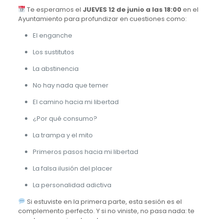
Te esperamos el
JUEVES 12 de junio a las 18:00
en el
Ayuntamiento para profundizar en cuestiones como:
El enganche
Los sustitutos
La abstinencia
No hay nada que temer
El camino hacia mi libertad
¿Por qué consumo?
La trampa y el mito
Primeros pasos hacia mi libertad
La falsa ilusión del placer
La personalidad adictiva
Si estuviste en la primera parte, esta sesión es el
complemento perfecto. Y si no viniste, no pasa nada: te