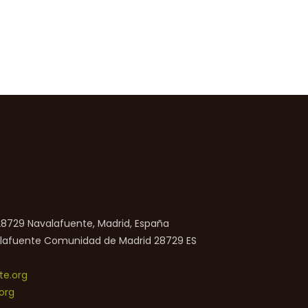
 28729 Navalafuente, Madrid, España
lafuente
Comunidad de Madrid
28729
ES
e.org
org