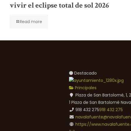
vivir el eclipse total de sol 2026
Read more
Destacado
Principales
Plaza de San Bartolomé, 1,
1 Plaza de San Bartolomé
Nava
918 432 275
918 432 275
navalafuente@navalafuent
https://www.navalafuente.