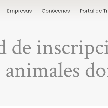
Empresas
Conócenos
Portal de 
d de inscripc
e animales do