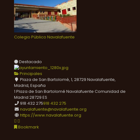
Colegio Público Navalafuente
Destacado
Principales
Plaza de San Bartolomé, 1, 28729 Navalafuente,
Madrid, España
1 Plaza de San Bartolomé
Navalafuente
Comunidad de
Madrid
28729
ES
918 432 275
918 432 275
navalafuente@navalafuente.org
https://www.navalafuente.org
Bookmark