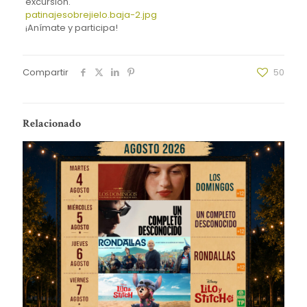
excursión.
patinajesobrejielo.baja-2.jpg
¡Anímate y participa!
Compartir
50
Relacionado