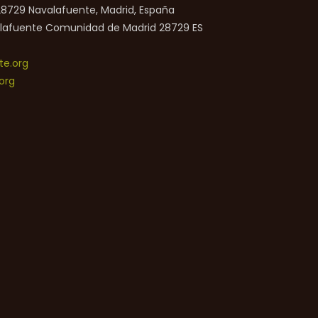
 28729 Navalafuente, Madrid, España
lafuente
Comunidad de Madrid
28729
ES
e.org
org