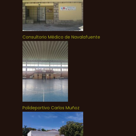
Consultorio Médico de Navalafuente
Polideportivo Carlos Muñoz