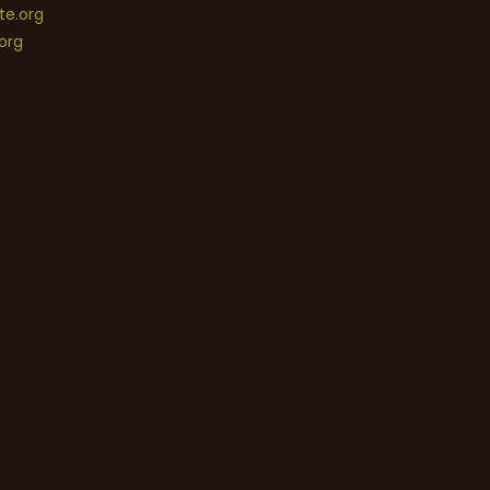
e.org
org