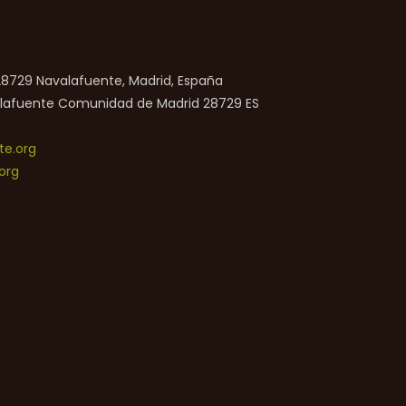
 28729 Navalafuente, Madrid, España
lafuente
Comunidad de Madrid
28729
ES
e.org
org