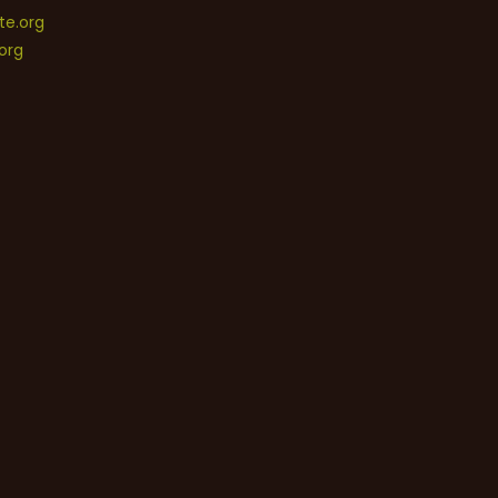
e.org
org