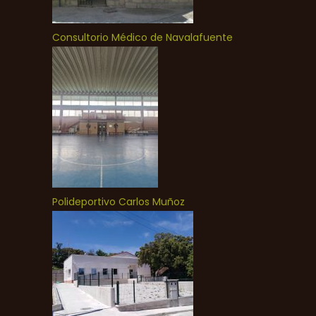
Consultorio Médico de Navalafuente
Polideportivo Carlos Muñoz