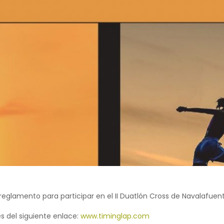
glamento para participar en el II Duatlón Cross de Navalafuent
s del siguiente enlace:
www.timinglap.com