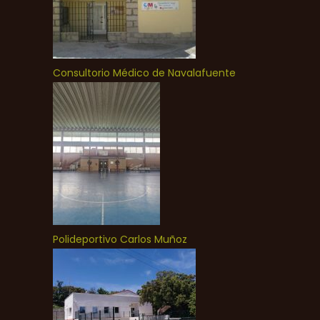
Consultorio Médico de Navalafuente
Polideportivo Carlos Muñoz