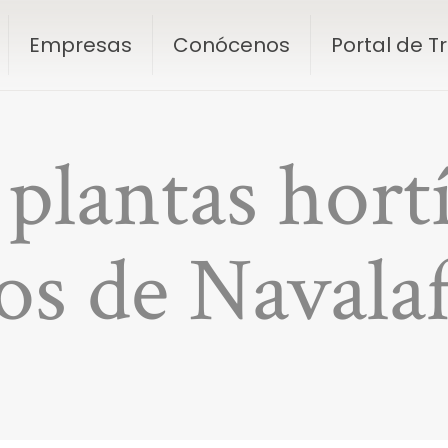
Empresas
Conócenos
Portal de 
plantas hortí
os de Navala