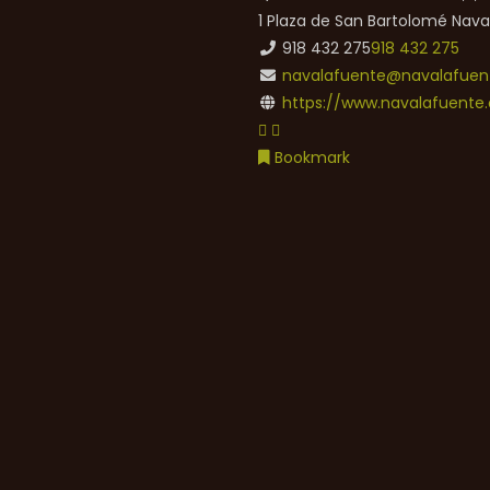
1 Plaza de San Bartolomé
Nava
918 432 275
918 432 275
navalafuente@navalafuent
https://www.navalafuente.
Bookmark