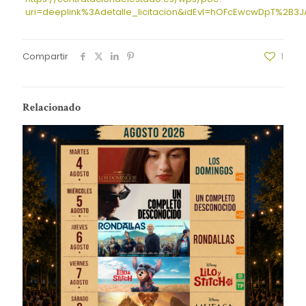
uri=deeplink%3Adetalle_licitacion&idEvl=hOFcEwcwDpT%2B
Compartir
1
Relacionado