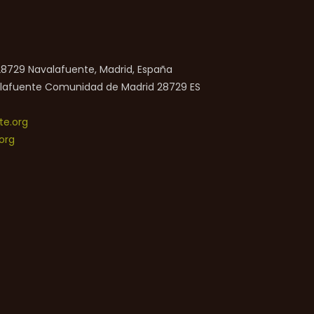
 28729 Navalafuente, Madrid, España
lafuente
Comunidad de Madrid
28729
ES
e.org
org