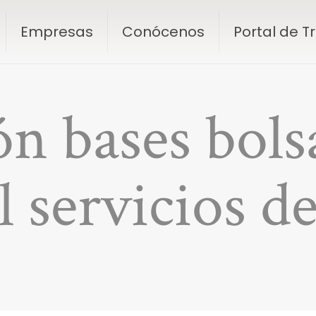
Empresas
Conócenos
Portal de 
ón bases bols
 servicios d