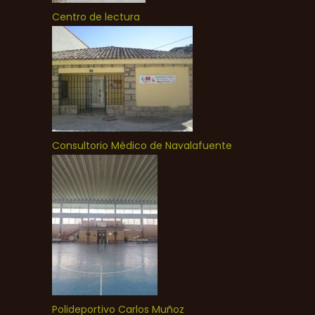
Centro de lectura
Consultorio Médico de Navalafuente
Polideportivo Carlos Muñoz