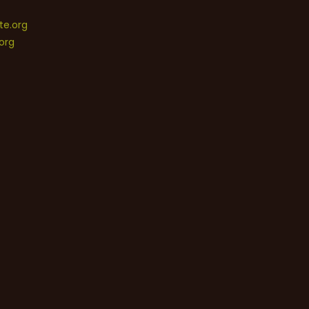
e.org
org