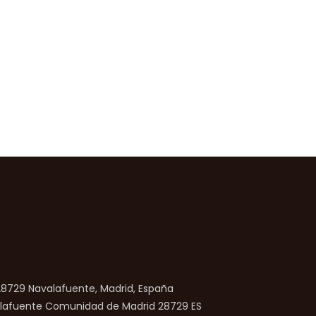
 28729 Navalafuente, Madrid, España
lafuente
Comunidad de Madrid
28729
ES