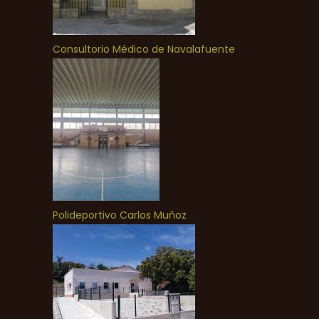
Consultorio Médico de Navalafuente
Polideportivo Carlos Muñoz