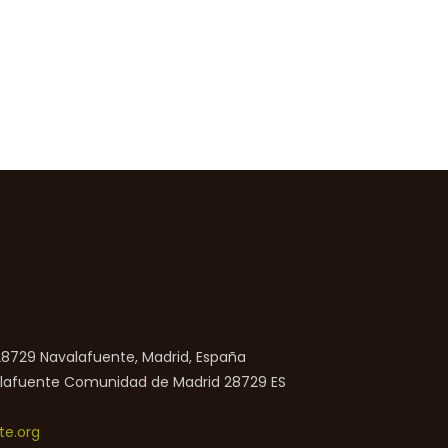
 28729 Navalafuente, Madrid, España
lafuente
Comunidad de Madrid
28729
ES
e.org