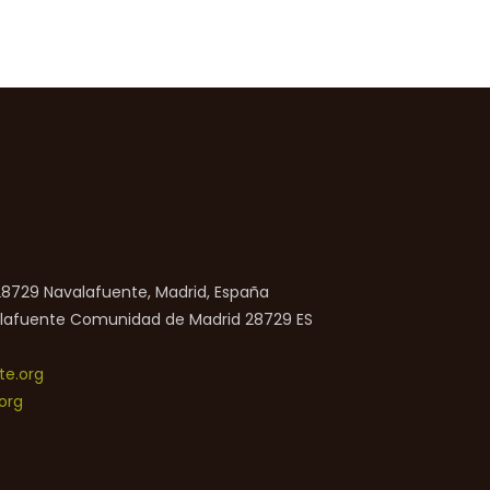
 28729 Navalafuente, Madrid, España
lafuente
Comunidad de Madrid
28729
ES
e.org
org