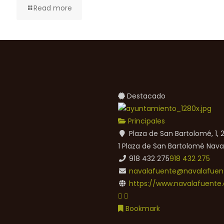
Read more
Destacado
Principales
Plaza de San Bartolomé, 1,
1 Plaza de San Bartolomé
Nava
918 432 275
918 432 275
navalafuente@navalafuent
https://www.navalafuente.
Bookmark