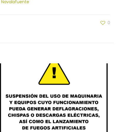
e Navalafuente
0