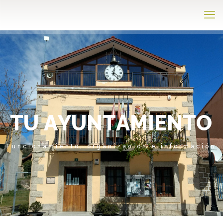
T
U
A
Y
U
N
T
A
M
I
E
N
T
O
Funcionamiento, organización e información