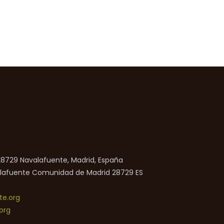
 28729 Navalafuente, Madrid, España
lafuente
Comunidad de Madrid
28729
ES
e.org
org