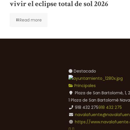
vivir el eclipse total de sol 2026
Read more
Destacado
Principales
Plaza de San Bartolomé, 1,
1 Plaza de San Bartolomé
Nava
918 432 275
918 432 275
navalafuente@navalafuent
https://www.navalafuente.