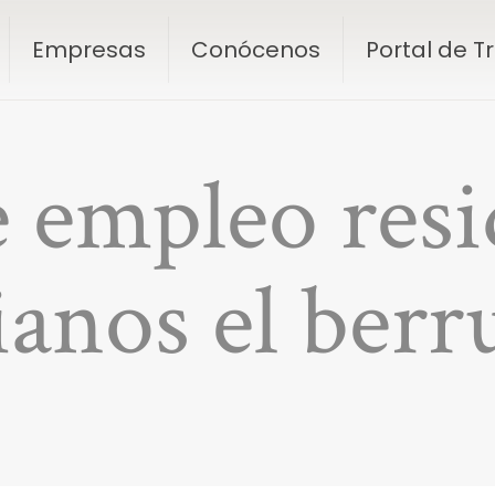
Empresas
Conócenos
Portal de 
e empleo resi
ianos el berr