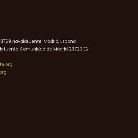
 28729 Navalafuente, Madrid, España
lafuente
Comunidad de Madrid
28729
ES
e.org
org