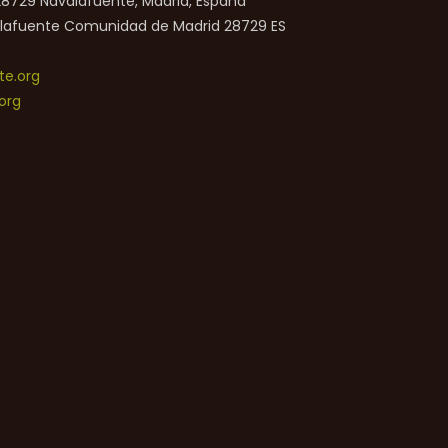
 28729 Navalafuente, Madrid, España
lafuente
Comunidad de Madrid
28729
ES
e.org
org