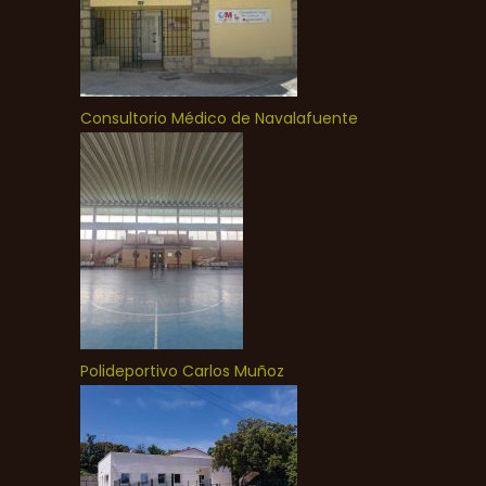
Consultorio Médico de Navalafuente
Polideportivo Carlos Muñoz