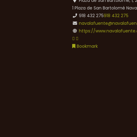
Plaza de San Bartolomé, 1,
1 Plaza de San Bartolomé
Nava
918 432 275
918 432 275
navalafuente@navalafuent
https://www.navalafuente.
Bookmark