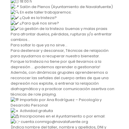
18:00 h
Salón de Plenos (Ayuntamiento de Navalafuente)
En este taller trabajaremos:
¿Qué es la tristeza?
¿Para qué nos sirve?
La gestión de la tristeza: buenas y malas praxis
Para afrontar duelos, pérdidas, rupturas y/o enfrentar
cambios…
Para soltar lo que ya no sirve…
Para destensar y descansar, Técnicas de relajación
para ayudarnos a recuperar nuestro bienestar.
Porque la tristeza no tiene por qué llevarnos a la
depresión … ¡podemos aprender a gestionarla!
Además, con dinámicas grupales aprenderemos a
reconocer las señales del cuerpo antes de que una
depresión nos explote, a entrenar la relajación
diafragmática y a practicar comunicación asertiva con
técnicas de role playing.
Impartido por Ana Rodríguez – Psicología y
Desarrollo Personal
Actividad gratuita
Inscripciones en el Ayuntamiento o por email:
cuenta.conmigo@navalafuente.org
(Indica nombre del taller, nombre y apellidos, DNI y