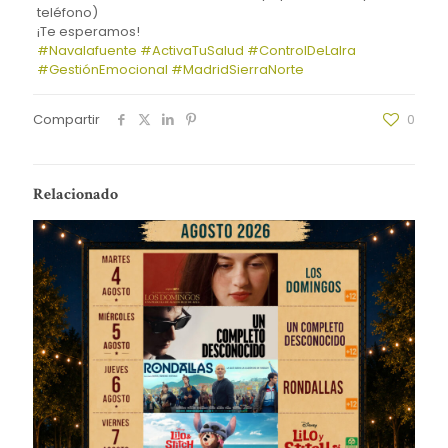
teléfono)
¡Te esperamos!
#Navalafuente
#ActivaTuSalud
#ControlDeLaIra
#GestiónEmocional
#MadridSierraNorte
Compartir
0
Relacionado