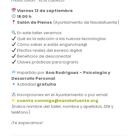
modo avión
… ¡a tu cabeza!
Viernes 12 de septiembre
18:00 h
Salón de Plenos
(Ayuntamiento de Navalafuente)
En este taller veremos:
Qué es la adicción a las nuevas tecnologías
Cómo saber si estás enganchad@
Efectos reales del exceso digital
Beneficios de desconectar
Claves prácticas para lograrlo
Impartido por
Ana Rodríguez – Psicología y
Desarrollo Personal
Actividad
gratuita
Inscripciones en el Ayuntamiento o por email:
cuenta.conmigo@navalafuente.org
(Indica
nombre del taller
, nombre y apellidos, DNI y
teléfono)
¡Te esperamos!