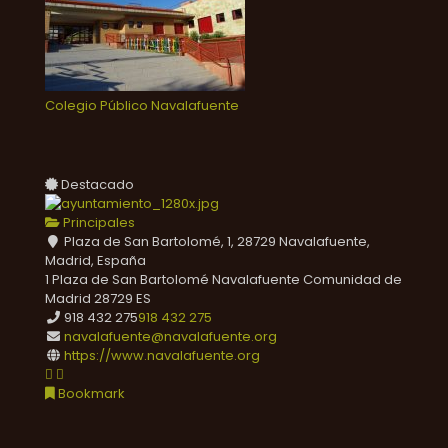
Colegio Público Navalafuente
Destacado
Principales
Plaza de San Bartolomé, 1, 28729 Navalafuente,
Madrid, España
1 Plaza de San Bartolomé
Navalafuente
Comunidad de
Madrid
28729
ES
918 432 275
918 432 275
navalafuente@navalafuente.org
https://www.navalafuente.org
Bookmark