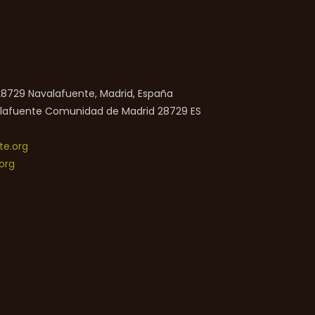
 28729 Navalafuente, Madrid, España
lafuente
Comunidad de Madrid
28729
ES
e.org
org