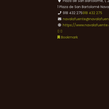
Plaza de San Bartolomé, 1,
1 Plaza de San Bartolomé
Nava
918 432 275
918 432 275
navalafuente@navalafuent
https://www.navalafuente.
Bookmark