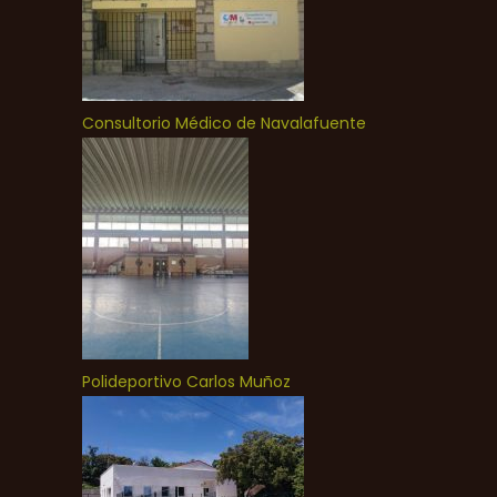
Consultorio Médico de Navalafuente
Polideportivo Carlos Muñoz