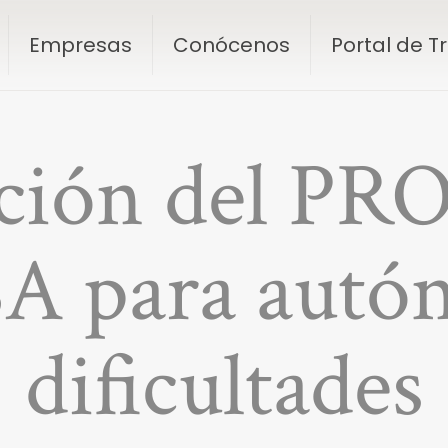
Empresas
Conócenos
Portal de 
ación del 
 para autó
dificultades