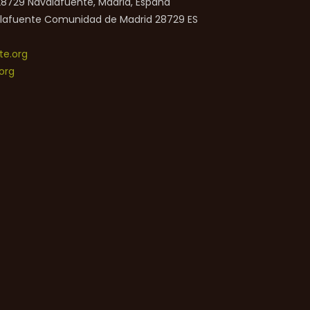
 28729 Navalafuente, Madrid, España
lafuente
Comunidad de Madrid
28729
ES
e.org
org