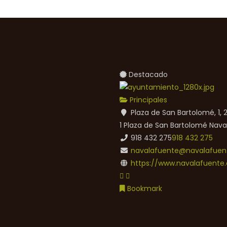
Destacado
Principales
Plaza de San Bartolomé, 1,
1 Plaza de San Bartolomé
Nava
918 432 275
918 432 275
navalafuente@navalafuent
https://www.navalafuente.
Bookmark