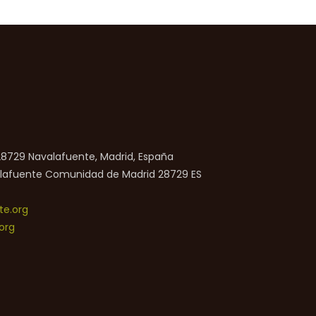
 28729 Navalafuente, Madrid, España
lafuente
Comunidad de Madrid
28729
ES
e.org
org