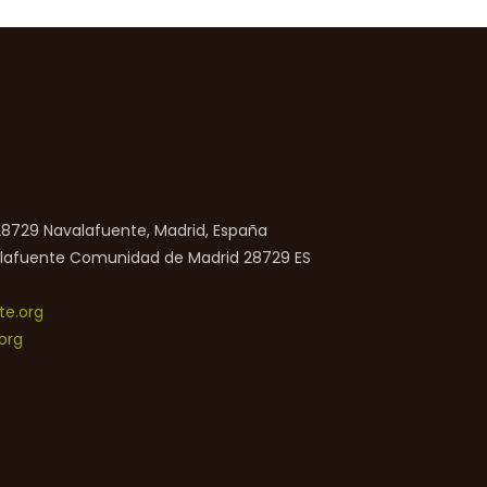
 28729 Navalafuente, Madrid, España
lafuente
Comunidad de Madrid
28729
ES
e.org
org