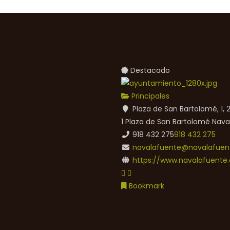
Destacado
Principales
Plaza de San Bartolomé, 1,
1 Plaza de San Bartolomé
Nava
918 432 275
918 432 275
navalafuente@navalafuent
https://www.navalafuente.
Bookmark