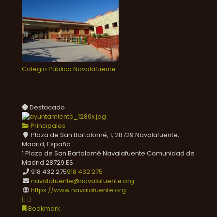
Colegio Público Navalafuente
Destacado
Principales
Plaza de San Bartolomé, 1, 28729 Navalafuente,
Madrid, España
1 Plaza de San Bartolomé
Navalafuente
Comunidad de
Madrid
28729
ES
918 432 275
918 432 275
navalafuente@navalafuente.org
https://www.navalafuente.org
Bookmark