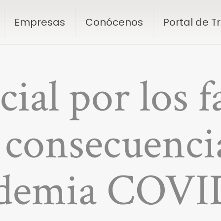
Empresas
Conócenos
Portal de 
cial por los f
consecuencia
demia COVI