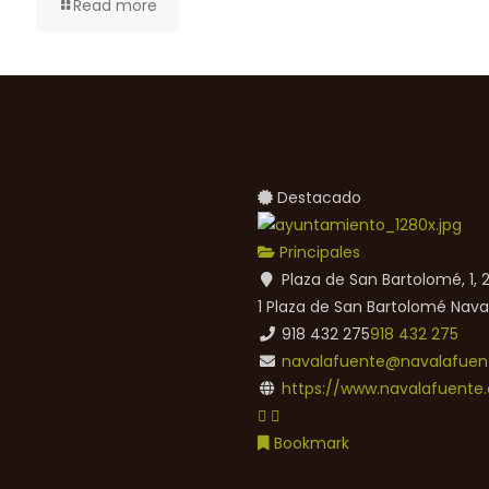
Read more
Destacado
Principales
Plaza de San Bartolomé, 1,
1 Plaza de San Bartolomé
Nava
918 432 275
918 432 275
navalafuente@navalafuent
https://www.navalafuente.
Bookmark