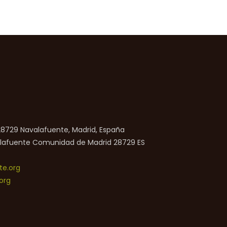
 28729 Navalafuente, Madrid, España
lafuente
Comunidad de Madrid
28729
ES
e.org
org