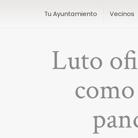
Tu Ayuntamiento
Vecinos
Luto ofi
como 
pan