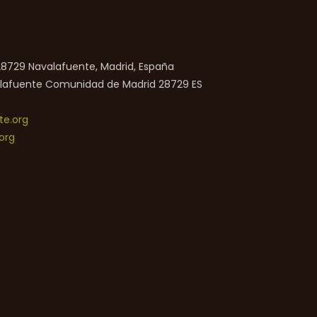
 28729 Navalafuente, Madrid, España
lafuente
Comunidad de Madrid
28729
ES
e.org
org