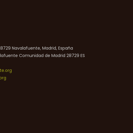
 28729 Navalafuente, Madrid, España
lafuente
Comunidad de Madrid
28729
ES
e.org
org