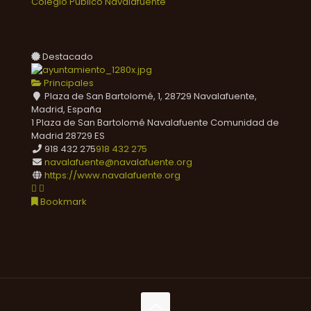
Colegio Público Navalafuente
Destacado
Principales
Plaza de San Bartolomé, 1, 28729 Navalafuente,
Madrid, España
1 Plaza de San Bartolomé
Navalafuente
Comunidad de
Madrid
28729
ES
918 432 275
918 432 275
navalafuente@navalafuente.org
https://www.navalafuente.org
Bookmark