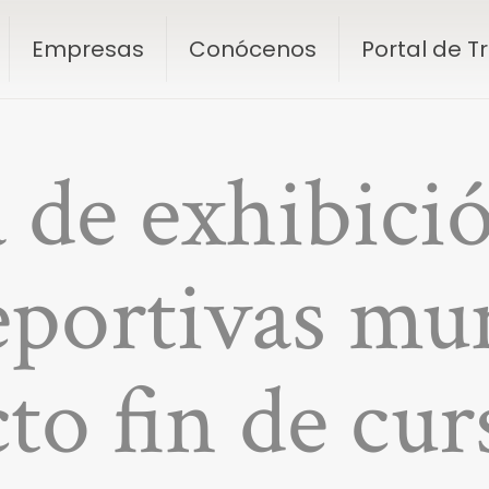
Empresas
Conócenos
Portal de 
 de exhibició
eportivas mun
cto fin de cur