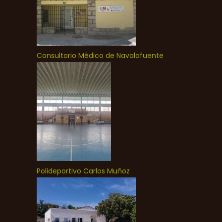
Consultorio Médico de Navalafuente
Polideportivo Carlos Muñoz