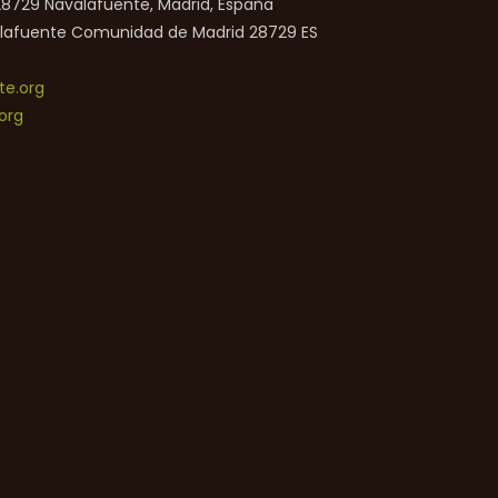
 28729 Navalafuente, Madrid, España
lafuente
Comunidad de Madrid
28729
ES
e.org
org