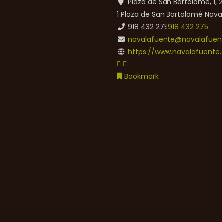
Plaza de San Bartolomé, 1,
1 Plaza de San Bartolomé
Nava
918 432 275
918 432 275
navalafuente@navalafuent
https://www.navalafuente.
Bookmark