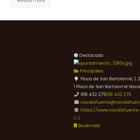
Read more
Destacado
Principales
Plaza de San Bartolomé, 1,
1 Plaza de San Bartolomé
Nava
918 432 275
918 432 275
navalafuente@navalafuent
https://www.navalafuente.
Bookmark