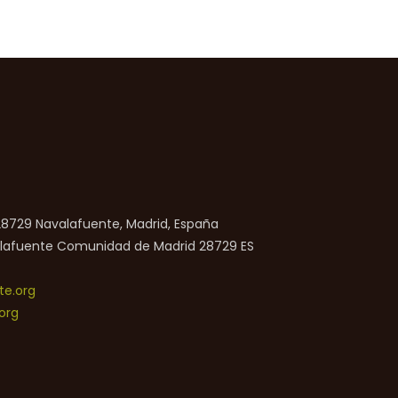
 28729 Navalafuente, Madrid, España
lafuente
Comunidad de Madrid
28729
ES
e.org
org