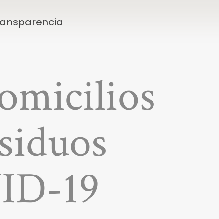
Transparencia
domicilios
esiduos
ID-19