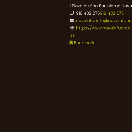
1 Plaza de San Bartolomé
Nava
918 432 275
918 432 275
navalafuente@navalafuent
https://www.navalafuente.
Bookmark