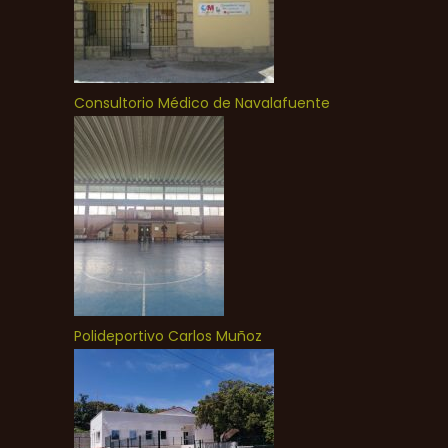
Consultorio Médico de Navalafuente
Polideportivo Carlos Muñoz