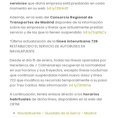
servicios
que dicha empresa está prestando en cada
momento en su web:
bit.ly/35t4nfF
Además, en la web del
Consorcio Regional de
Transportes de Madrid
disponéis de la información
sobre las empresas y líneas que actualmente prestan
servicio y de las que lo tienen suspendido:
bit.ly/3q66jCy
*Última actualización de la
línea interurbana 726
:
RESTABLECIDO EL SERVICIO DE AUTOBUSES EN
NAVALAFUENTE.
Desde el día 15 de enero, todas las líneas operadas por
Herederos de J. Colmenarejo recuperan la normalidad
en sus horarios y sus trayectos, excepto líneas nocturnas
que continúan suspendidas hasta nuevo aviso y línea
723 que modifica su recorrido temporalmente a su paso
por Tres Cantos. Más información:
bit.ly/2Kl6Lhe
A continuación, tenéis enlace directo a los
horarios
habituales
de dicha línea, disponibles en la web del
CRTM:
Navalafuente – Guadalix de la Sierra – Madrid