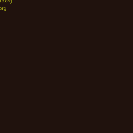
e.org
org