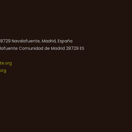
 28729 Navalafuente, Madrid, España
lafuente
Comunidad de Madrid
28729
ES
e.org
org