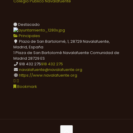
Colegio Público Navalafuente
Destacado
Principales
Plaza de San Bartolomé, 1, 28729 Navalafuente,
Madrid, España
1 Plaza de San Bartolomé
Navalafuente
Comunidad de
Madrid
28729
ES
918 432 275
918 432 275
navalafuente@navalafuente.org
https://www.navalafuente.org
Bookmark