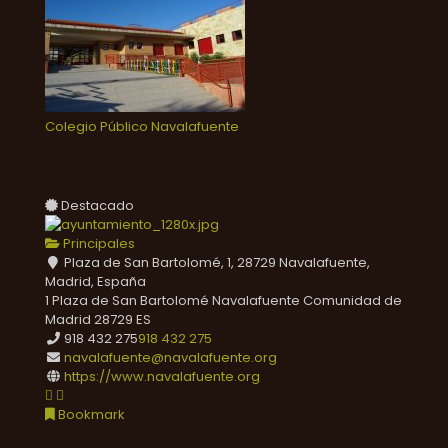
Colegio Público Navalafuente
Destacado
Principales
Plaza de San Bartolomé, 1, 28729 Navalafuente,
Madrid, España
1 Plaza de San Bartolomé
Navalafuente
Comunidad de
Madrid
28729
ES
918 432 275
918 432 275
navalafuente@navalafuente.org
https://www.navalafuente.org
Bookmark