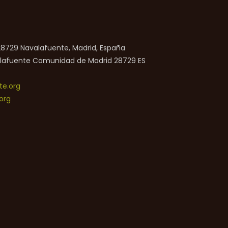
 28729 Navalafuente, Madrid, España
lafuente
Comunidad de Madrid
28729
ES
e.org
org