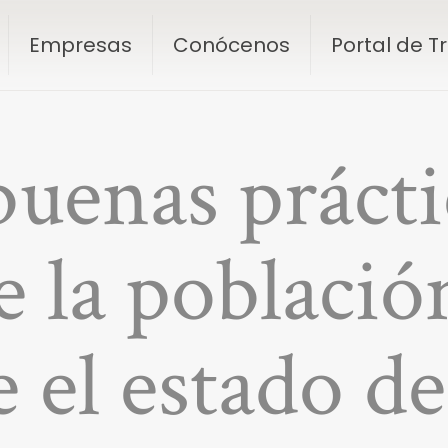
Empresas
Conócenos
Portal de 
uenas prácti
e la població
 el estado d